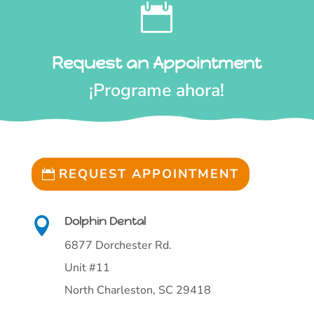

Request an Appointment
¡Programe ahora!
REQUEST APPOINTMENT
Dolphin Dental

6877 Dorchester Rd.
Unit #11
North Charleston, SC 29418