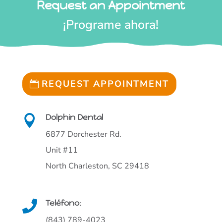
Request an Appointment
¡Programe ahora!
REQUEST APPOINTMENT
Dolphin Dental

6877 Dorchester Rd.
Unit #11
North Charleston, SC 29418
Teléfono:

(843) 789-4023