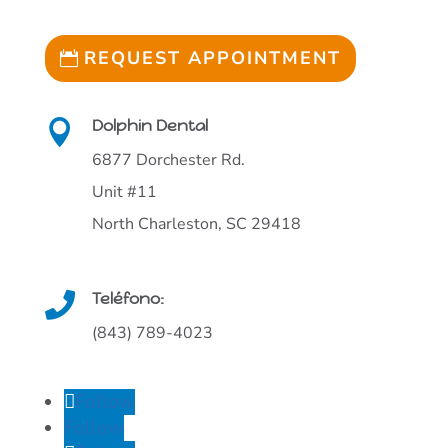
REQUEST APPOINTMENT
Dolphin Dental

6877 Dorchester Rd.
Unit #11
North Charleston, SC 29418
Teléfono:

(843) 789-4023
Follow
Follow