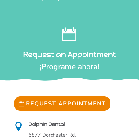

Request an Appointment
¡Programe ahora!
REQUEST APPOINTMENT
Dolphin Dental

6877 Dorchester Rd.