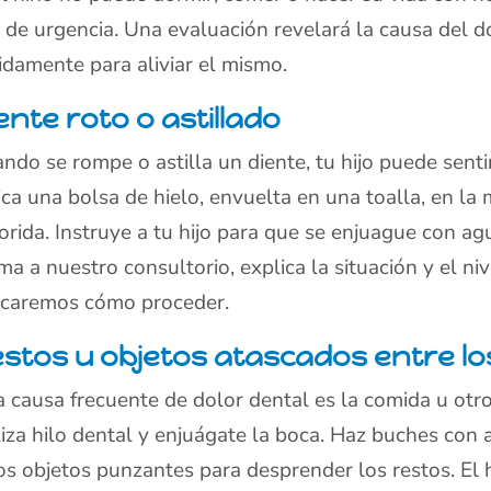
a de urgencia. Una evaluación revelará la causa del d
idamente para aliviar el mismo.
ente roto o astillado
ndo se rompe o astilla un diente, tu hijo puede sentir
ica una bolsa de hielo, envuelta en una toalla, en la m
orida. Instruye a tu hijo para que se enjuague con a
ma a nuestro consultorio, explica la situación y el nive
icaremos cómo proceder.
stos u objetos atascados entre lo
 causa frecuente de dolor dental es la comida u otro
liza hilo dental y enjuágate la boca. Haz buches con a
os objetos punzantes para desprender los restos. El h