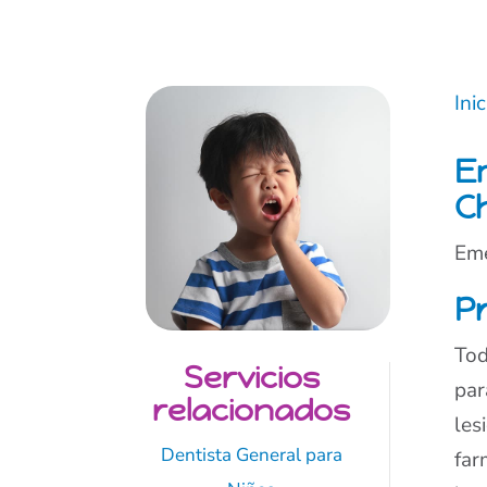
Inic
E
C
Eme
P
Tod
Servicios
par
relacionados
les
Dentista General para
far