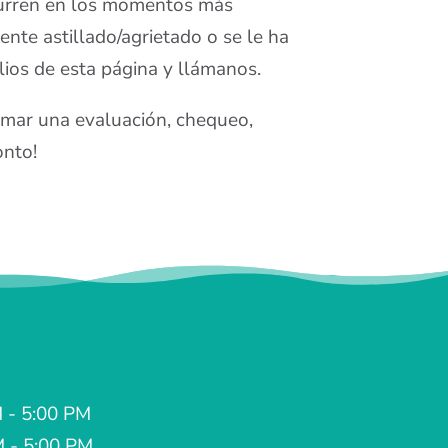
ocurren en los momentos más
iente astillado/agrietado o se le ha
ilios de esta página y llámanos.
mar una evaluación, chequeo,
onto!
 - 5:00 PM
M - 5:00 PM