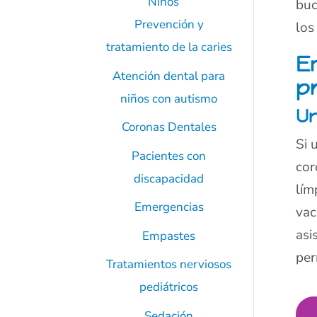
Niños
buc
Prevención y
los
tratamiento de la caries
E
Atención dental para
p
niños con autismo
Un
Coronas Dentales
Si 
Pacientes con
cor
discapacidad
lím
Emergencias
vac
asi
Empastes
pe
Tratamientos nerviosos
pediátricos
Sedación