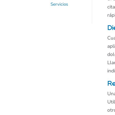
Servicios
cit
ráp
Di
Cua
apl
dol
Lla
ind
Re
Una
Uti
otr