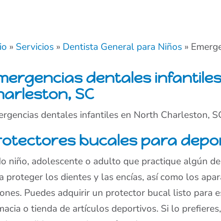
io
»
Servicios
»
Dentista General para Niños
»
Emerge
mergencias dentales infantile
harleston, SC
rgencias dentales infantiles en North Charleston, S
rotectores bucales para depo
o niño, adolescente o adulto que practique algún d
a proteger los dientes y las encías, así como los apa
iones. Puedes adquirir un protector bucal listo para est
macia o tienda de artículos deportivos. Si lo prefiere