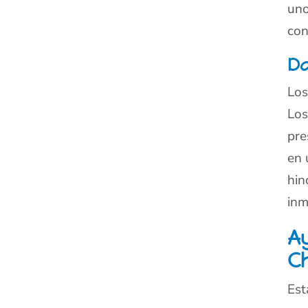
uno
con
Da
Los
Los
pre
en 
hin
inm
A
C
Est