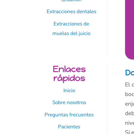
Extracciones dentales
Extracciones de
muelas del juicio
Enlaces
Do
rápidos
El 
Inicio
boc
Sobre nosotros
enj
deb
Preguntas frecuentes
niv
Pacientes
Si 