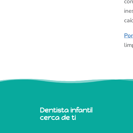
con
ine
caí
Pon
lim
Dentista infantil
cerca de ti