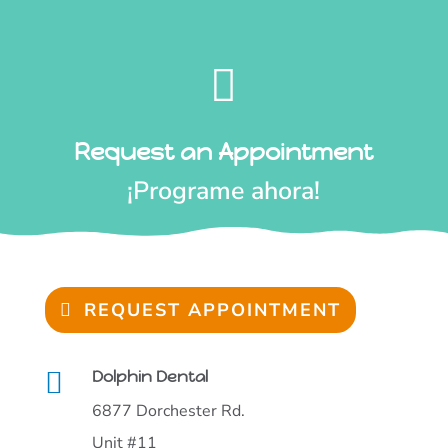

Request an Appointment
¡Programe ahora!
REQUEST APPOINTMENT

Dolphin Dental
6877 Dorchester Rd.
Unit #11